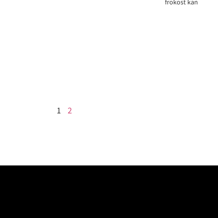
frokost kan
1
2