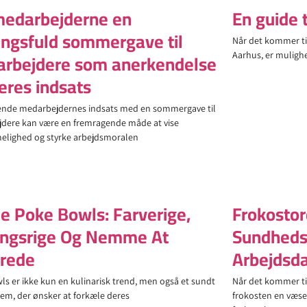
medarbejderne en
En guide t
ngsfuld sommergave til
Når det kommer til 
rbejdere som anerkendelse
Aarhus, er muligh
deres indsats
ende medarbejdernes indsats med en sommergave til
dere kan være en fremragende måde at vise
lighed og styrke arbejdsmoralen
e Poke Bowls: Farverige,
Frokostor
ngsrige Og Nemme At
Sundheds
erede
Arbejdsd
s er ikke kun en kulinarisk trend, men også et sundt
Når det kommer til
dem, der ønsker at forkæle deres
frokosten en væse