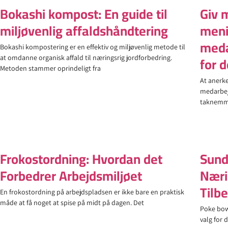
Bokashi kompost: En guide til
Giv 
miljøvenlig affaldshåndtering
meni
meda
Bokashi kompostering er en effektiv og miljøvenlig metode til
for 
at omdanne organisk affald til næringsrig jordforbedring.
Metoden stammer oprindeligt fra
At anerk
medarbej
taknemme
Frokostordning: Hvordan det
Sund
Forbedrer Arbejdsmiljøet
Næri
Tilb
En frokostordning på arbejdspladsen er ikke bare en praktisk
måde at få noget at spise på midt på dagen. Det
Poke bowl
valg for 