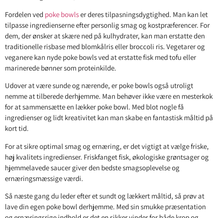
Fordelen ved
poke bowls
er deres tilpasningsdygtighed. Man kan let
tilpasse ingredienserne efter personlig smag og kostpræferencer. For
dem, der ønsker at skære ned på kulhydrater, kan man erstatte den
traditionelle risbase med blomkålris eller broccoli ris. Vegetarer og
veganere kan nyde poke bowls ved at erstatte fisk med tofu eller
marinerede bønner som proteinkilde.
Udover at være sunde og nærende, er poke bowls også utroligt
nemme at tilberede derhjemme. Man behøver ikke være en mesterkok
for at sammensætte en lækker poke bowl. Med blot nogle få
ingredienser og lidt kreativitet kan man skabe en fantastisk måltid på
kort tid.
For at sikre optimal smag og ernæring, er det vigtigt at vælge friske,
høj kvalitets ingredienser. Friskfanget fisk, økologiske grøntsager og
hjemmelavede saucer giver den bedste smagsoplevelse og
ernæringsmæssige værdi.
Så næste gang du leder efter et sundt og lækkert måltid, så prøv at
lave din egen poke bowl derhjemme. Med sin smukke præsentation
og ernæringsrige indhold er det en sikker vinder for både krop og