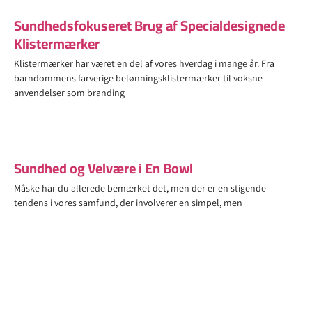
Sundhedsfokuseret Brug af Specialdesignede
Klistermærker
Klistermærker har været en del af vores hverdag i mange år. Fra
barndommens farverige belønningsklistermærker til voksne
anvendelser som branding
Sundhed og Velvære i En Bowl
Måske har du allerede bemærket det, men der er en stigende
tendens i vores samfund, der involverer en simpel, men
Nye Træningstrends: Opdag en Verden af
Muligheder for dit Træningsprogram