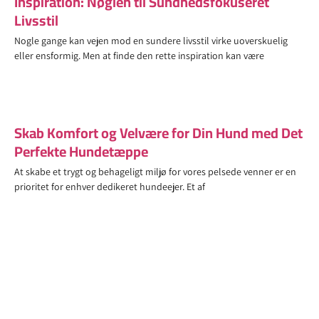
Inspiration: Nøglen til Sundhedsfokuseret
Livsstil
Nogle gange kan vejen mod en sundere livsstil virke uoverskuelig
eller ensformig. Men at finde den rette inspiration kan være
Skab Komfort og Velvære for Din Hund med Det
Perfekte Hundetæppe
At skabe et trygt og behageligt miljø for vores pelsede venner er en
prioritet for enhver dedikeret hundeejer. Et af
Den Tidløse Skønhed og Funktionalitet af
Hørbukser
Hørbukser har gennem tiden indtaget en særlig plads i
modeverdenen. Deres enestående kombination af stil og komfort