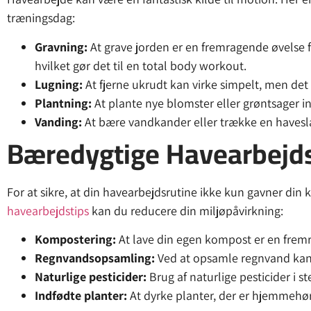
træningsdag:
Gravning:
At grave jorden er en fremragende øvelse f
hvilket gør det til en total body workout.
Lugning:
At fjerne ukrudt kan virke simpelt, men de
Plantning:
At plante nye blomster eller grøntsager ind
Vanding:
At bære vandkander eller trække en havesla
Bæredygtige Havearbejd
For at sikre, at din havearbejdsrutine ikke kun gavner di
havearbejdstips
kan du reducere din miljøpåvirkning:
Kompostering:
At lave din egen kompost er en fremr
Regnvandsopsamling:
Ved at opsamle regnvand kan 
Naturlige pesticider:
Brug af naturlige pesticider i 
Indfødte planter:
At dyrke planter, der er hjemmehør