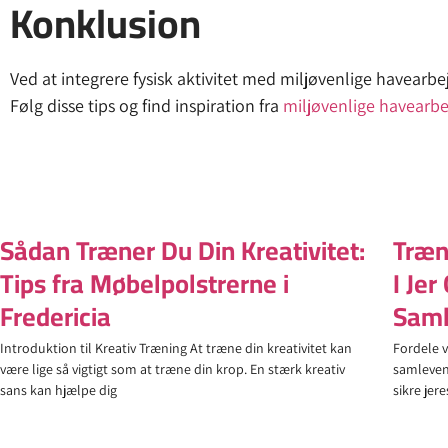
Konklusion
Ved at integrere fysisk aktivitet med miljøvenlige havearb
Følg disse tips og find inspiration fra
miljøvenlige havearbe
Sådan Træner Du Din Kreativitet:
Træn
Tips fra Møbelpolstrerne i
I Je
Fredericia
Sam
Introduktion til Kreativ Træning At træne din kreativitet kan
Fordele 
være lige så vigtigt som at træne din krop. En stærk kreativ
samleven
sans kan hjælpe dig
sikre jer