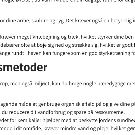
or dine arme, skuldre og ryg. Det kræver også en betydelig i
t kræver meget knæbøjning og træk, hvilket styrker dine ben
ebærer ofte at bøje sig ned og strække sig, hvilket er godt fo
nge rundt i haven kan fungere som en god styrketræning fo
smetoder
n krop, men også miljøet, kan du bruge nogle bæredygtige me
agende måde at genbruge organisk affald på og give dine p
du reducere dit vandforbrug og spare på ressourcerne.
stedet for kemikalier hjælper med at beskytte jordens sundhed
ende i dit område, kræver mindre vand og pleje, hvilket g