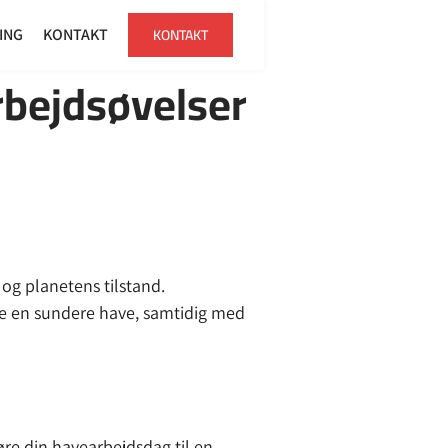
KONTAKT
ING
KONTAKT
rbejdsøvelser
og planetens tilstand.
e en sundere have, samtidig med
gøre din havearbejdsdag til en