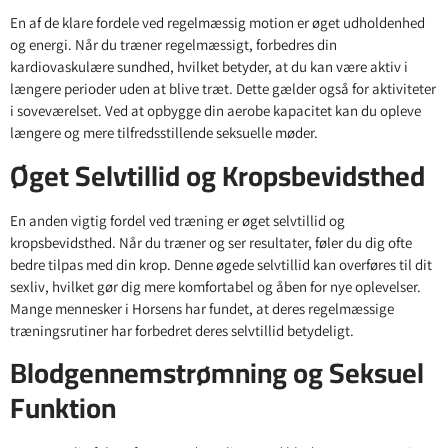
En af de klare fordele ved regelmæssig motion er øget udholdenhed
og energi. Når du træner regelmæssigt, forbedres din
kardiovaskulære sundhed, hvilket betyder, at du kan være aktiv i
længere perioder uden at blive træt. Dette gælder også for aktiviteter
i soveværelset. Ved at opbygge din aerobe kapacitet kan du opleve
længere og mere tilfredsstillende seksuelle møder.
Øget Selvtillid og Kropsbevidsthed
En anden vigtig fordel ved træning er øget selvtillid og
kropsbevidsthed. Når du træner og ser resultater, føler du dig ofte
bedre tilpas med din krop. Denne øgede selvtillid kan overføres til dit
sexliv, hvilket gør dig mere komfortabel og åben for nye oplevelser.
Mange mennesker i Horsens har fundet, at deres regelmæssige
træningsrutiner har forbedret deres selvtillid betydeligt.
Blodgennemstrømning og Seksuel
Funktion