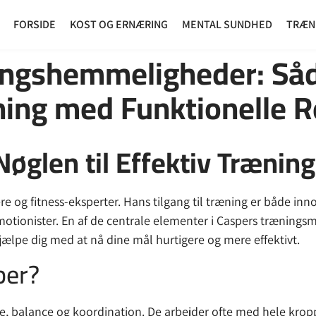
FORSIDE
KOST OG ERNÆRING
MENTAL SUNDHED
TRÆN
ingshemmeligheder: Så
ning med Funktionelle 
øglen til Effektiv Træning
g fitness-eksperter. Hans tilgang til træning er både innova
 motionister. En af de centrale elementer i Caspers trænings
jælpe dig med at nå dine mål hurtigere og mere effektivt.
ber?
rke, balance og koordination. De arbejder ofte med hele kro