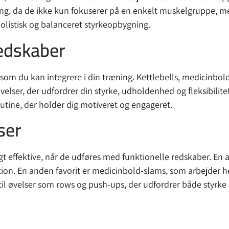
ing, da de ikke kun fokuserer på en enkelt muskelgruppe, m
olistisk og balanceret styrkeopbygning.
edskaber
som du kan integrere i din træning. Kettlebells, medicinbold
øvelser, der udfordrer din styrke, udholdenhed og fleksibilit
tine, der holder dig motiveret og engageret.
ser
t effektive, når de udføres med funktionelle redskaber. En af
dition. En anden favorit er medicinbold-slams, som arbejder
il øvelser som rows og push-ups, der udfordrer både styrke o