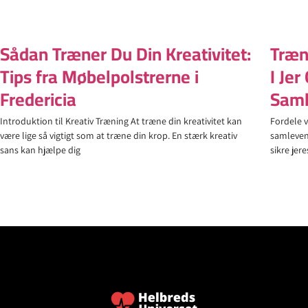
Sådan Træner Du Din Kreativitet:
Træn
Tips fra Møbelpolstrerne i
I Je
Fredericia
Sam
Introduktion til Kreativ Træning At træne din kreativitet kan
Fordele 
være lige så vigtigt som at træne din krop. En stærk kreativ
samleven
sans kan hjælpe dig
sikre jer