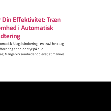
Din Effektivitet: Træn
omhed i Automatisk
dtering
omatisk Bilagshåndtering I en travl hverdag
fordring at holde styr på alle
ag. Mange virksomheder oplever, at manuel