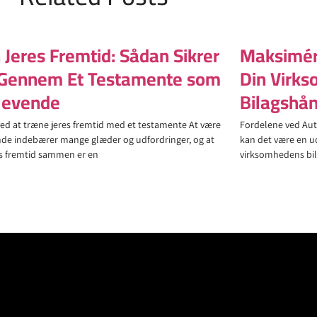
 Jeres Fremtid: Sådan Sikrer
Maksimér 
r Gennem Et Testamente som
Din Virks
levende
Bilagshån
ved at træne jeres fremtid med et testamente At være
Fordelene ved Aut
de indebærer mange glæder og udfordringer, og at
kan det være en ud
es fremtid sammen er en
virksomhedens bil